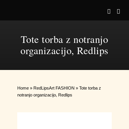
Skip
to
content
Tote torba z notranjo
organizacijo, Redlips
Home
»
RedLipsArt FASHION
»
Tote torba z
notranjo organizacijo, Redlips