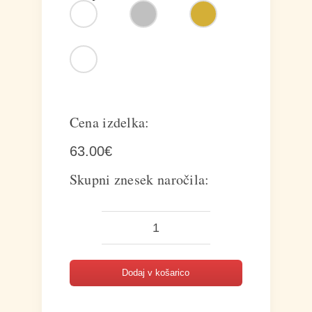
Cena izdelka:
63.00
€
Skupni znesek naročila:
Tote
torba
Dodaj v košarico
z
notranjo