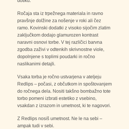
dotiku.
Ročaja sta iz trpežnega materiala in ravno
pravšnje dolžine za nošenje v roki ali čez
ramo. Kovinski dodatki z visoko sijočim zlatim
zaključkom dodajo glamurozen kontrast
naravni osnovi torbe. V tej različici barvna
zgodba zaživi v odtenkih skrivnostne viole,
dopolnjene s toplimi poudarki in ročno
naslikanimi detajli.
Vsaka torba je ročno ustvarjena v ateljeju
Redlips – počasi, z občutkom in spoštovanjem
do ročnega dela. Nositi takšno bombažno tote
torbo pomeni izbrati estetiko z vsebino,
vsakdan z izrazom in umetnost, ki te nagovori.
Z Redlips nosiš umetnost. Ne le na sebi –
ampak tudi v sebi.