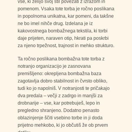
vse, ki želijo svoj stil povezati z izrazom in
pomenom. Vsaka tote torba je ročno poslikana
in popolnoma unikatna, kar pomeni, da takšne
ne bo imel nihče drug. Izdelana je iz
kakovostnega bombažnega tekstila, ki torbi
daje prijeten, naraven otip, hkrati pa poskrbi
za njeno trpežnost, trajnost in mehko strukturo.
Ta ročno poslikana bombažna tote torba z
notranjo organizacijo je zasnovana
premišljeno: okrepljena bombažna baza
zagotavlja dobro stabilnost in čvrsto obliko,
tudi ko jo napolniš. V notranjosti te pričakajo
dva predala – večji z zadrgo in manjši za
drobnarije – vse, kar potrebuješ, lepo in
pregledno shranjeno. Dodatno penasto
oblazinjenje ščiti vsebino torbe in ji doda
prijetno mehkobo, ki jo občutiš že ob prvem