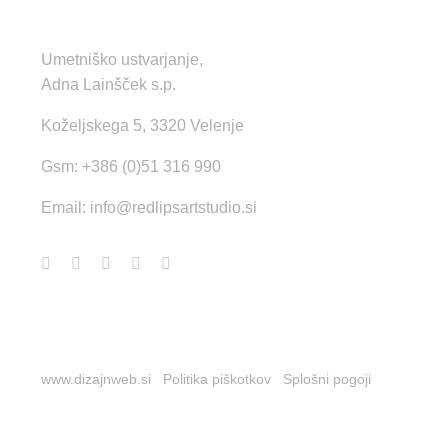
KONTAKT
Umetniško ustvarjanje,
Adna Lainšček s.p.
Koželjskega 5, 3320 Velenje
Gsm: +386 (0)51 316 990
Email:
info@redlipsartstudio.si
© Copyright 2022 - 2026 | Izdelava strani
www.dizajnweb.si
|
Politika piškotkov
|
Splošni pogoji
| Vse
pravice pridržane.