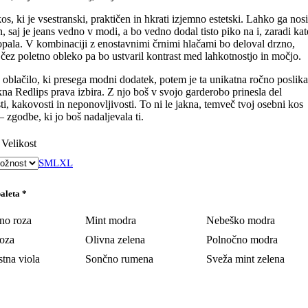
os, ki je vsestranski, praktičen in hkrati izjemno estetski. Lahko ga nosi
, saj je jeans vedno v modi, a bo vedno dodal tisto piko na i, zaradi kat
opala. V kombinaciji z enostavnimi črnimi hlačami bo deloval drzno,
čez poletno obleko pa bo ustvaril kontrast med lahkotnostjo in močjo.
 oblačilo, ki presega modni dodatek, potem je ta unikatna ročno poslik
kna Redlips prava izbira. Z njo boš v svojo garderobo prinesla del
i, kakovosti in neponovljivosti. To ni le jakna, temveč tvoj osebni kos
 zgodbe, ki jo boš nadaljevala ti.
Velikost
S
M
L
XL
aleta
*
vno roza
Mint modra
Nebeško modra
oza
Olivna zelena
Polnočno modra
tna viola
Sončno rumena
Sveža mint zelena