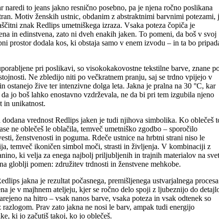
ar naredi to jeans jakno resnično posebno, pa je njena ročno poslikana
tran. Motiv ženskih ustnic, obdanim z abstraktnimi barvnimi potezami, 
aščitni znak Redlips umetniškega izraza. Vsaka poteza čopiča je
ena in edinstvena, zato ni dveh enakih jaken. To pomeni, da boš v svoj
ni prostor dodala kos, ki obstaja samo v enem izvodu – in ta bo pripad
porabljene pri poslikavi, so visokokakovostne tekstilne barve, znane p
stojnosti. Ne zbledijo niti po večkratnem pranju, saj se trdno vpijejo v
in ostanejo žive ter intenzivne dolga leta. Jakna je pralna na 30 °C, kar
da jo boš lahko enostavno vzdrževala, ne da bi pri tem izgubila njeno
t in unikatnost.
dodana vrednost Redlips jaken je tudi njihova simbolika. Ko oblečeš t
ase ne oblečeš le oblačila, temveč umetniško zgodbo – sporočilo
sti, ženstvenosti in poguma. Rdeče ustnice na hrbtni strani niso le
ja, temveč ikoničen simbol moči, strasti in življenja. V kombinaciji z
anino, ki velja za enega najbolj priljubljenih in trajnih materialov na sve
na globlji pomen: združitev trdnosti in ženstvene mehkobe.
dlips jakna je rezultat počasnega, premišljenega ustvarjalnega procesa
na je v majhnem ateljeju, kjer se ročno delo spoji z ljubeznijo do detajl
arejeno na hitro – vsak nanos barve, vsaka poteza in vsak odtenek so
z razlogom. Prav zato jakna ne nosi le barv, ampak tudi energijo
lke, ki jo začutiš takoj, ko jo oblečeš.