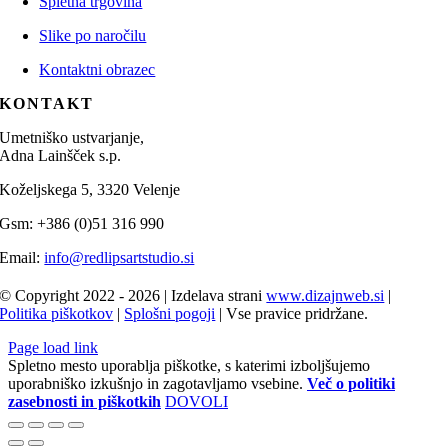
Spletna trgovina
Slike po naročilu
Kontaktni obrazec
KONTAKT
Umetniško ustvarjanje,
Adna Lainšček s.p.
Koželjskega 5, 3320 Velenje
Gsm: +386 (0)51 316 990
Email:
info@redlipsartstudio.si
© Copyright 2022 - 2026 | Izdelava strani
www.dizajnweb.si
|
Politika piškotkov
|
Splošni pogoji
| Vse pravice pridržane.
Page load link
Spletno mesto uporablja piškotke, s katerimi izboljšujemo
uporabniško izkušnjo in zagotavljamo vsebine.
Več o politiki
zasebnosti in piškotkih
DOVOLI