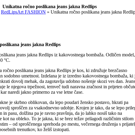
Unikatna ročno poslikana jeans jakna Redlips
»
RedLipsArt FASHION
»
Unikatna ročno poslikana jeans jakna Redli
poslikana jeans jakna Redlips
oslikana jeans jakna Redlips iz kakovostnega bombaža. Odličen model,
30 °C.
 ročno poslikana jeans jakna Redlips je kos, ki združuje brezčasno
in sodobno umetnost. Izdelana je iz izredno kakovostnega bombaža, ki 
 hkrati dovolj mehak, da zagotavlja udobno nošenje skozi ves dan. Jean
uje le njegova trpežnost, temveč tudi naravna zračnost in prijeten občut
 kar naredi jakno primerno za vse letne čase.
kne je skrbno oblikovan, da lepo poudari žensko postavo, hkrati pa
ovolj sproščen za vsakodnevno udobje. Krojen je tako, da se lepo prile
in pasu, dolžina pa je ravno pravšnja, da jo lahko nosiš tako na
 kot na obleko. To je jakna, ki se brez težav prilagodi različnim stilom 
stim – od sproščenega sprehoda po mestu, večernega druženja s prijatel
posebnih trenutkov, ko želiš izstopati.