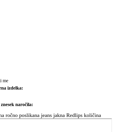
ti me
na izdelka:
znesek naročila:
na ročno poslikana jeans jakna Redlips količina