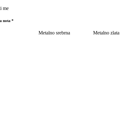
ti me
a nota
*
Metalno srebrna
Metalno zlata