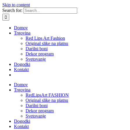
Skip to content
Search for:
Domov
Trgovina
Red Lips Art Fashion
Original slike na platnu
Darilni boni
Dekor program
Svetovanje
Dogodki
Kontakt
Domov
Trgovina
RedLipsArt FASHION
Original slike na platnu
Darilni boni
Dekor program
Svetovanje
Dogodki
Kontakt