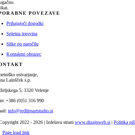
ugačno.
ikat.
PORABNE POVEZAVE
Prihajajoči dogodki
Spletna trgovina
Slike po naročilu
Kontaktni obrazec
ONTAKT
etniško ustvarjanje,
na Lainšček s.p.
željskega 5, 3320 Velenje
m: +386 (0)51 316 990
ail:
info@redlipsartstudio.si
Copyright 2022 - 2026 | Izdelava strani
www.dizajnweb.si
|
Politika pi
Page load link