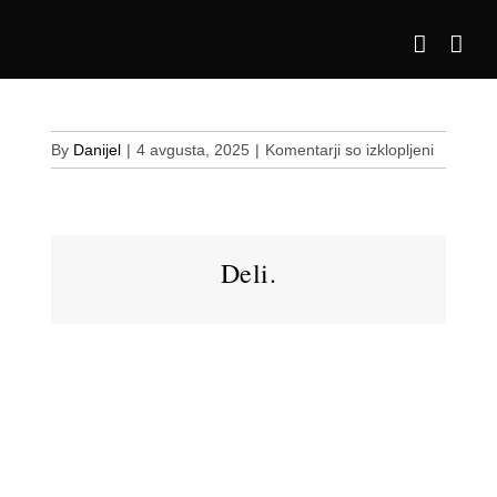
Skip
to
content
za
By
Danijel
|
4 avgusta, 2025
|
Komentarji so izklopljeni
Pripravlj
za
prevzem
Deli.