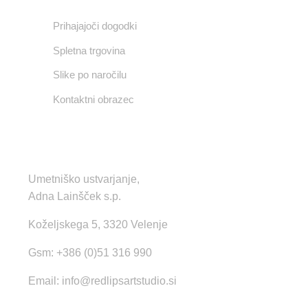
Prihajajoči dogodki
Spletna trgovina
Slike po naročilu
Kontaktni obrazec
KONTAKT
Umetniško ustvarjanje,
Adna Lainšček s.p.
Koželjskega 5, 3320 Velenje
Gsm: +386 (0)51 316 990
Email:
info@redlipsartstudio.si