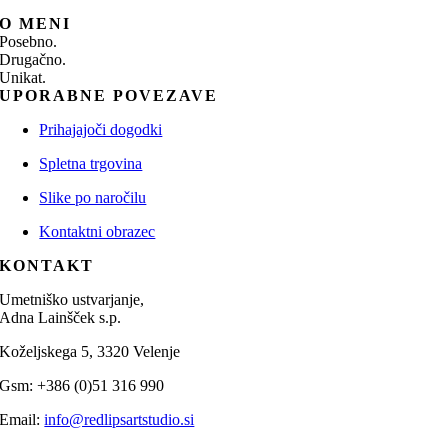
O MENI
Posebno.
Drugačno.
Unikat.
UPORABNE POVEZAVE
Prihajajoči dogodki
Spletna trgovina
Slike po naročilu
Kontaktni obrazec
KONTAKT
Umetniško ustvarjanje,
Adna Lainšček s.p.
Koželjskega 5, 3320 Velenje
Gsm: +386 (0)51 316 990
Email:
info@redlipsartstudio.si