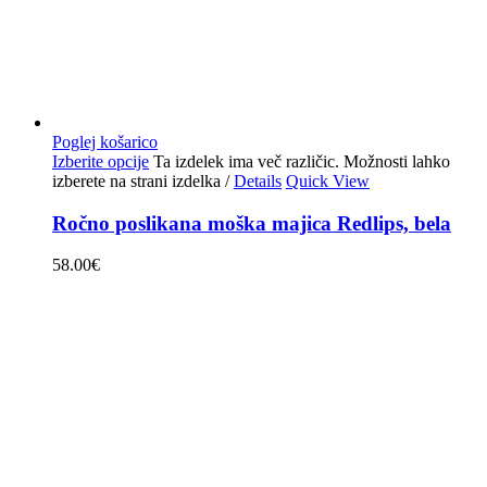
Poglej košarico
Izberite opcije
Ta izdelek ima več različic. Možnosti lahko
izberete na strani izdelka
/
Details
Quick View
Ročno poslikana moška majica Redlips, bela
58.00
€