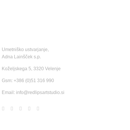
KONTAKT
Umetniško ustvarjanje,
Adna Lainšček s.p.
Koželjskega 5, 3320 Velenje
Gsm: +386 (0)51 316 990
Email:
info@redlipsartstudio.si