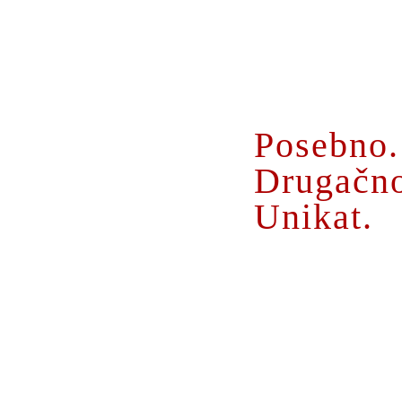
O MENI
Posebno.
Drugačn
Unikat.