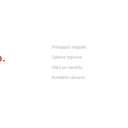
UPORABNE POVEZAVE
Prihajajoči dogodki
o.
Spletna trgovina
Slike po naročilu
Kontaktni obrazec