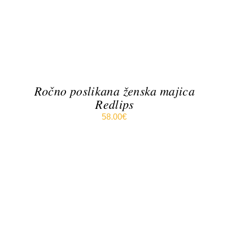
VEČ
RAZLIČIC.
MOŽNOSTI
LAHKO
IZBERETE
NA
STRANI
IZDELKA
Ročno poslikana ženska majica
Redlips
58.00
€