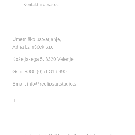
Kontaktni obrazec
KONTAKT
Umetniško ustvarjanje,
Adna Lainšček s.p.
Koželjskega 5, 3320 Velenje
Gsm: +386 (0)51 316 990
Email:
info@redlipsartstudio.si
© Copyright 2022 - 2026 | Izdelava strani