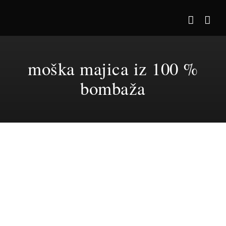
Skip
to
content
moška majica iz 100 %
bombaža
TA
IZBERITE OPCIJE
/