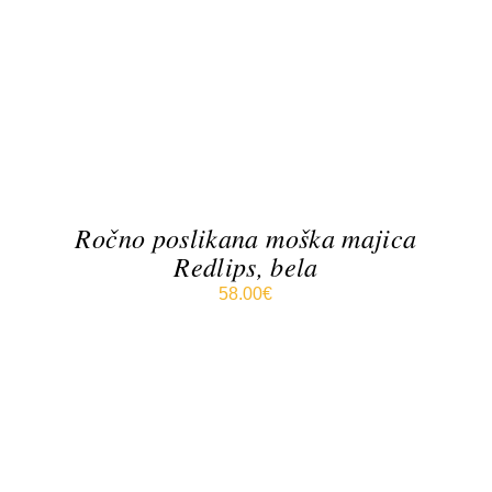
IZDELEK
DETAILS
IMA
VEČ
RAZLIČIC.
MOŽNOSTI
LAHKO
IZBERETE
NA
STRANI
IZDELKA
Ročno poslikana moška majica
Redlips, bela
58.00
€