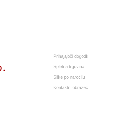
UPORABNE POVEZAVE
Prihajajoči dogodki
o.
Spletna trgovina
Slike po naročilu
Kontaktni obrazec