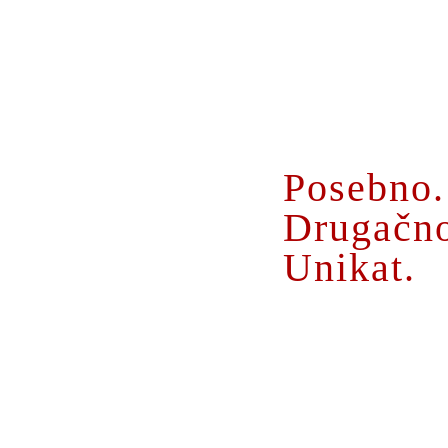
O MENI
Posebno.
Drugačn
Unikat.