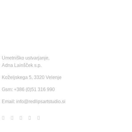
KONTAKT
Umetniško ustvarjanje,
Adna Lainšček s.p.
Koželjskega 5, 3320 Velenje
Gsm: +386 (0)51 316 990
Email:
info@redlipsartstudio.si