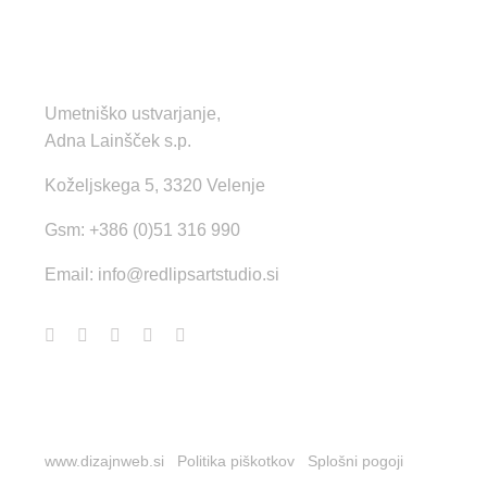
KONTAKT
Umetniško ustvarjanje,
Adna Lainšček s.p.
Koželjskega 5, 3320 Velenje
Gsm: +386 (0)51 316 990
Email:
info@redlipsartstudio.si
© Copyright 2022 - 2026 | Izdelava strani
www.dizajnweb.si
|
Politika piškotkov
|
Splošni pogoji
| Vse
pravice pridržane.