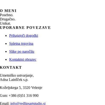
O MENI
Posebno.
Drugačno.
Unikat.
UPORABNE POVEZAVE
Prihajajoči dogodki
Spletna trgovina
Slike po naročilu
Kontaktni obrazec
KONTAKT
Umetniško ustvarjanje,
Adna Lainšček s.p.
Koželjskega 5, 3320 Velenje
Gsm: +386 (0)51 316 990
Email:
info@redlipsartstudio.si