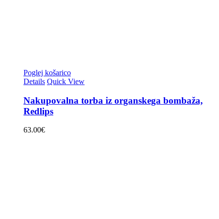
Poglej košarico
Details
Quick View
Nakupovalna torba iz organskega bombaža,
Redlips
63.00
€