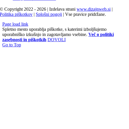
© Copyright 2022 - 2026 | Izdelava strani
www.dizajnweb.si
|
Politika piškotkov
|
Splošni pogoji
| Vse pravice pridržane.
Page load link
Spletno mesto uporablja piškotke, s katerimi izboljšujemo
uporabniško izkušnjo in zagotavljamo vsebine.
Več o politiki
zasebnosti in piškotkih
DOVOLI
Go to Top