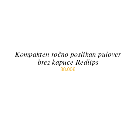
VEČ
RAZLIČIC.
MOŽNOSTI
LAHKO
IZBERETE
NA
STRANI
IZDELKA
Kompakten ročno poslikan pulover
brez kapuce Redlips
88.00
€