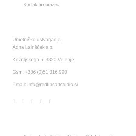
Kontaktni obrazec
KONTAKT
Umetniško ustvarjanje,
Adna Lainšček s.p.
Koželjskega 5, 3320 Velenje
Gsm: +386 (0)51 316 990
Email:
info@redlipsartstudio.si
© Copyright 2022 - 2026 | Izdelava strani