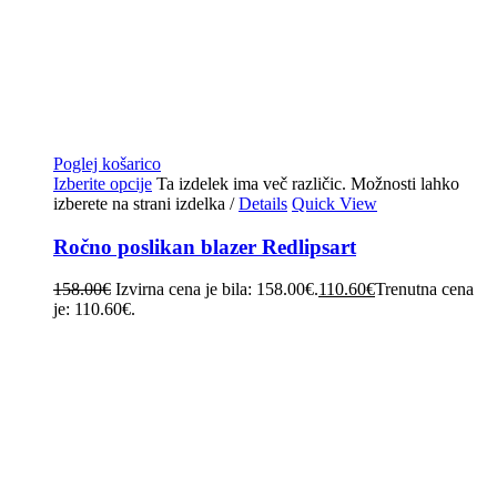
Poglej košarico
Izberite opcije
Ta izdelek ima več različic. Možnosti lahko
izberete na strani izdelka
/
Details
Quick View
Ročno poslikan blazer Redlipsart
158.00
€
Izvirna cena je bila: 158.00€.
110.60
€
Trenutna cena
je: 110.60€.