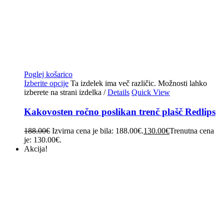
Poglej košarico
Izberite opcije
Ta izdelek ima več različic. Možnosti lahko
izberete na strani izdelka
/
Details
Quick View
Kakovosten ročno poslikan trenč plašč Redlips
188.00
€
Izvirna cena je bila: 188.00€.
130.00
€
Trenutna cena
je: 130.00€.
Akcija!