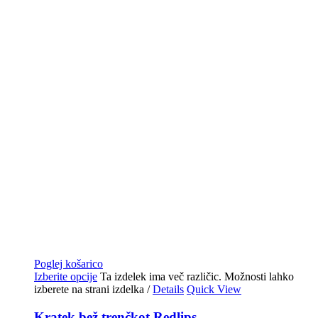
Poglej košarico
Izberite opcije
Ta izdelek ima več različic. Možnosti lahko
izberete na strani izdelka
/
Details
Quick View
Kratek bež trenčkot Redlips