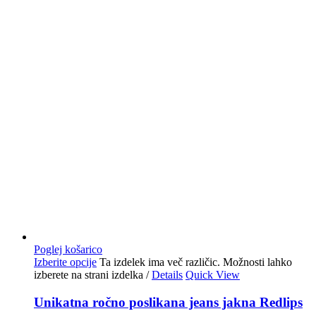
Poglej košarico
Izberite opcije
Ta izdelek ima več različic. Možnosti lahko
izberete na strani izdelka
/
Details
Quick View
Unikatna ročno poslikana jeans jakna Redlips