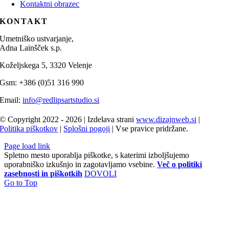
Kontaktni obrazec
KONTAKT
Umetniško ustvarjanje,
Adna Lainšček s.p.
Koželjskega 5, 3320 Velenje
Gsm: +386 (0)51 316 990
Email:
info@redlipsartstudio.si
© Copyright 2022 - 2026 | Izdelava strani
www.dizajnweb.si
|
Politika piškotkov
|
Splošni pogoji
| Vse pravice pridržane.
Page load link
Spletno mesto uporablja piškotke, s katerimi izboljšujemo
uporabniško izkušnjo in zagotavljamo vsebine.
Več o politiki
zasebnosti in piškotkih
DOVOLI
Go to Top