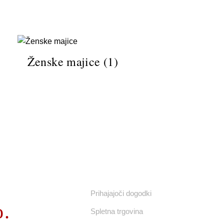
Ženske majice
(1)
UPORABNE POVEZAVE
Prihajajoči dogodki
o.
Spletna trgovina