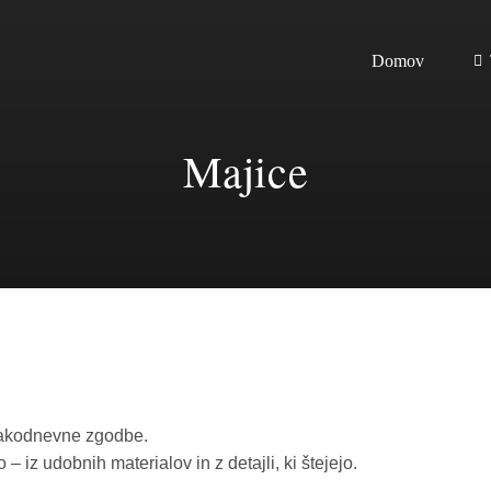
Domov
Majice
vsakodnevne zgodbe.
 – iz udobnih materialov in z detajli, ki štejejo.